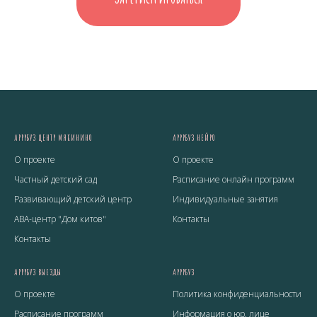
АРРРБУЗ ЦЕНТР МЯКИНИНО
АРРРБУЗ НЕЙРО
О проекте
О проекте
Частный детский сад
Расписание онлайн программ
Развивающий детский центр
Индивидуальные занятия
ABA-центр "Дом китов"
Контакты
Контакты
АРРРБУЗ ВЫЕЗДЫ
АРРРБУЗ
О проекте
Политика конфиденциальности
Расписание программ
Информация о юр. лице