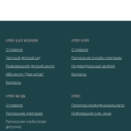
АРРРБУЗ ЦЕНТР МЯКИНИНО
АРРРБУЗ НЕЙРО
О проекте
О проекте
Частный детский сад
Расписание онлайн программ
Развивающий детский центр
Индивидуальные занятия
ABA-центр "Дом китов"
Контакты
Контакты
АРРРБУЗ ВЫЕЗДЫ
АРРРБУЗ
О проекте
Политика конфиденциальности
Расписание программ
Информация о юр. лице
Расписание клуба (cкоро
доступно)