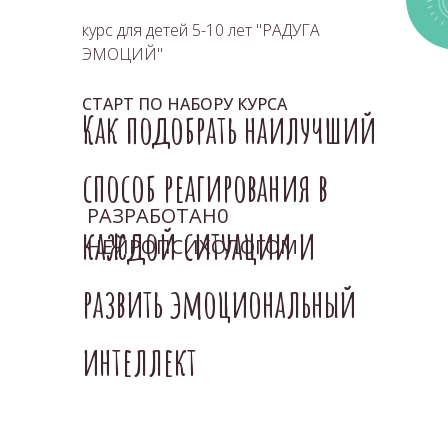
курс для детей 5-10 лет "РАДУГА
ЭМОЦИЙ"
СТАРТ ПО НАБОРУ КУРСА
Как подобрать наилучший
способ реагирования в
РАЗРАБОТАН0
каждой ситуации и
НЕЙРОПСИХОЛОГОМ
развить эмоциональный
интеллект