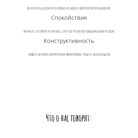
Вы научитесь адекватно реагировать на обиду и корректно ответить обидчику.
Спокойствие
Вы узнаете, как выйти из кризиса, если у Вас чрезмерная эмоциональная реакция.
Конструктивность
Сможете составлять конструктивные формулировки, чтобы не было скандалов.
Что о нас говорят: