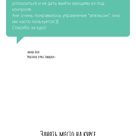
успокоиться и не дать выйти эмоциям из под
контроля.
Ане очень понравилось упражнение "апельсин", она
им часто пользуется ))).
Спасибо за курс!
мама Ани
Участник курса Эмоции+
Занять место на курсе