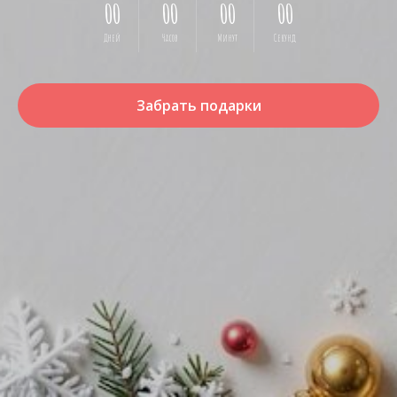
00
00
00
00
Дней
Часов
Минут
Секунд
Забрать подарки