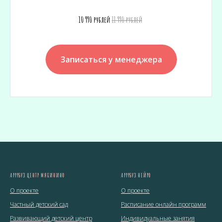
10 990 рублей
11 990 рублей
Записаться у менеджера
АРРРБУЗ ЦЕНТР МЯКИНИНО
АРРРБУЗ НЕЙРО
О проекте
О проекте
Частный детский сад
Расписание онлайн программ
Развивающий детский центр
Индивидуальные занятия