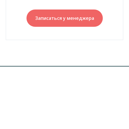
Записаться у менеджера
АРРРБУЗ ЦЕНТР МЯКИНИНО
АРРРБУЗ НЕЙРО
О проекте
О проекте
Частный детский сад
Расписание онлайн программ
Развивающий детский центр
Индивидуальные занятия
ABA-центр "Дом китов"
Контакты
Контакты