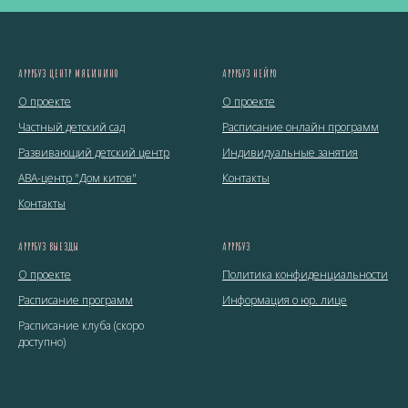
АРРРБУЗ ЦЕНТР МЯКИНИНО
АРРРБУЗ НЕЙРО
О проекте
О проекте
Частный детский сад
Расписание онлайн программ
Развивающий детский центр
Индивидуальные занятия
ABA-центр "Дом китов"
Контакты
Контакты
АРРРБУЗ ВЫЕЗДЫ
АРРРБУЗ
О проекте
Политика конфиденциальности
Расписание программ
Информация о юр. лице
Расписание клуба (cкоро
доступно)