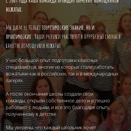
С 2009 года наша команда проводит обучение помощников
вожатых.
Мы даем не только
теоретические знания, но и
практические.
Наши ученики участвуют в АрррБузных сменах в
качестве помощников вожатых.
У нас большой опыт подготовки классных
специалистов, многие из которых стали работать
вожатыми как в российских, так и в международных
лагерях.
А после окончания школы создали свои
команды, открыли собственное дело и успешно
работают с людьми, и все это благодаря опыту,
полученному в детстве.
Мы уверены, что каждый школьник хочет