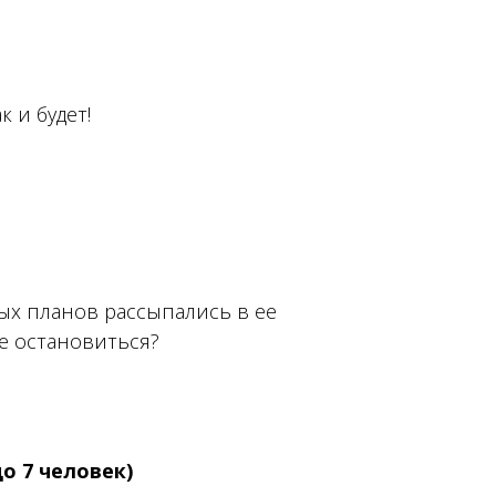
к и будет!
ых планов рассыпались в ее
не остановиться?
до 7 человек)