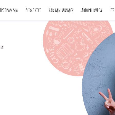
АрррБуз Центр
АрррБуз Нейро
АрррБуз Выезды
Программа
Результат
Как мы учимся
Авторы курса
От
ти